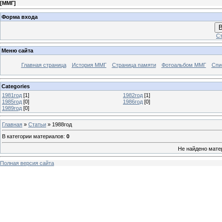
[
ММГ
]
Форма входа
В
Ст
Меню сайта
Главная страница
История ММГ
Страница памяти
Фотоальбом ММГ
Спи
Categories
1981год
[1]
1982год
[1]
1985год
[0]
1986год
[0]
1989год
[0]
Главная
»
Статьи
» 1988год
В категории материалов
:
0
Не найдено мате
Полная версия сайта