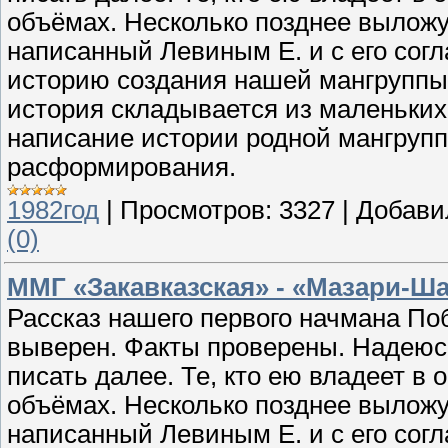
объёмах. Несколько позднее выложу
написанный Левиным Е. и с его сог
историю создания нашей мангруппы
история складывается из маленьки
написание истории родной мангруппы
расформирования.
1982год
|
Просмотров:
3327
|
Добави
(0)
ММГ «Закавказская» - «Мазари-Ш
Рассказ нашего первого начмана П
выверен. Факты проверены. Надеюс
писать далее. Те, кто ею владеет в
объёмах. Несколько позднее выложу
написанный Левиным Е. и с его сог