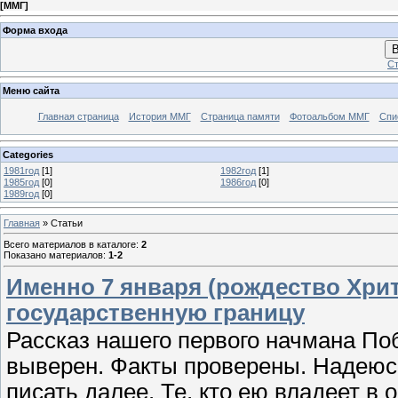
[
ММГ
]
Форма входа
В
Ст
Меню сайта
Главная страница
История ММГ
Страница памяти
Фотоальбом ММГ
Спи
Categories
1981год
[1]
1982год
[1]
1985год
[0]
1986год
[0]
1989год
[0]
Главная
»
Статьи
Всего материалов в каталоге
:
2
Показано материалов
:
1-2
Именно 7 января (рождество Хрит
государственную границу
Рассказ нашего первого начмана П
выверен. Факты проверены. Надеюс
писать далее. Те, кто ею владеет в