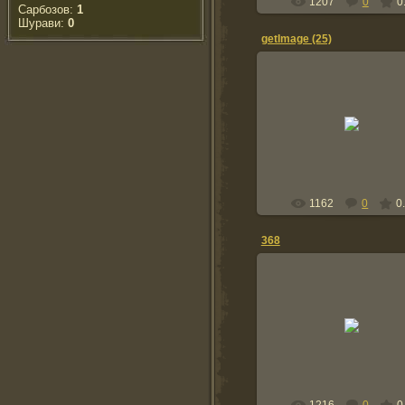
1207
0
0
Сарбозов:
1
Шурави:
0
getImage (25)
22.08.2016
saarli14
1162
0
0
368
22.08.2016
saarli14