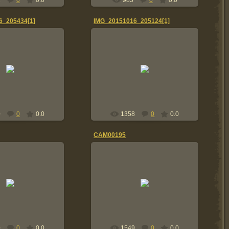
1
0
0.0
985
0
0.0
6_205434[1]
IMG_20151016_205124[1]
16.10.2015
6.10.2015
2015г
Я и мой сын
Tolik
Tolik
0
0
0.0
1358
0
0.0
CAM00195
11.06.2014
1.06.2014
15\34 с фотоальбома Палец
ма Палец Анатолия.
Анатолия.
84-85г
Tolik
Tolik
0
0
0.0
1549
0
0.0