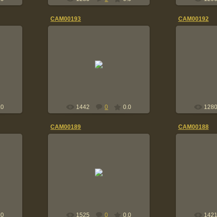
CAM00193
CAM00192
11.06.2014
1
лец
15\34 с фотоальбома Палец
15\34 с ф
Анатолия.
А
84-85г
Tolik
.0
1442
0
0.0
128
CAM00189
CAM00188
11.06.2014
1
лец
15\34 с фотоальбома Палец
15\34 с ф
Анатолия.
А
84-85г
Tolik
.0
1525
0
0.0
142