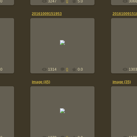
.0
3247
0
5.0
306
20161009151953
20161009151
09.10.2016
0
Tolik
.0
1314
0
0.0
130
image (45)
image (35)
22.08.2016
2
saarli14