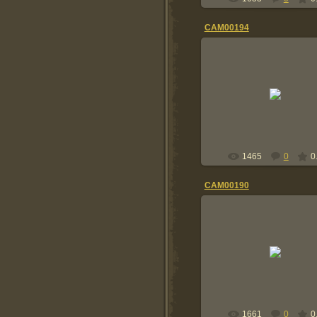
CAM00194
11.06.2014
15\34 с фотоальбома Па
Анатолия.
84-85г
Tolik
1465
0
0
CAM00190
11.06.2014
15\34 с фотоальбома Па
Анатолия.
84-85г
Tolik
1661
0
0