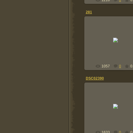
1216
0
0
281
22.08.2016
saarli14
1057
0
0
DSC02390
03.04.2015
Палец Толик
03.04.15
Tolik
1633
0
0