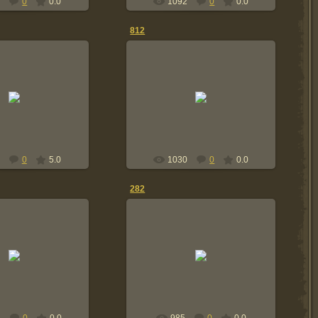
8
0
0.0
1092
0
0.0
812
2.08.2016
22.08.2016
saarli14
saarli14
0
5.0
1030
0
0.0
282
2.08.2016
22.08.2016
saarli14
saarli14