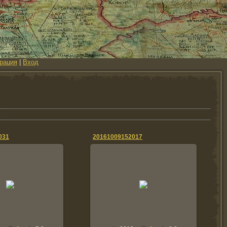
рация
|
Вход
031
20161009152017
9.10.2016
09.10.2016
Tolik
Tolik