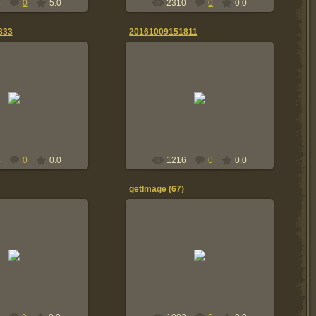
6
0
5.0
2310
0
0.0
833
20161009151811
9.10.2016
09.10.2016
Tolik
Tolik
3
0
0.0
1216
0
0.0
getImage (67)
2.08.2016
22.08.2016
saarli14
saarli14