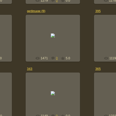
.0
1279
0
0.0
117
getImage (9)
395
22.08.2016
2
saarli14
.0
1471
0
5.0
1119
343
365
22.08.2016
2
saarli14