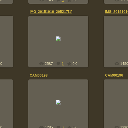
.0
1149
0
0.0
123
IMG_20151016_205217[1]
IMG_2015101
16.10.2015
1
Tolik
.0
2587
1
0.0
145
CAM00198
CAM00196
11.06.2014
1
C фотоальбома Палец Анатолия.
C фотоальбо
Tolik
.0
1285
0
0.0
129