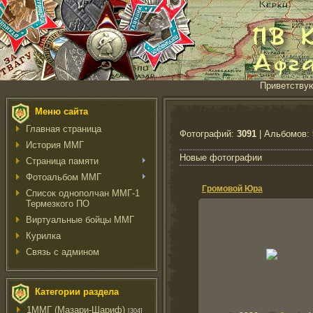
Приветству
Меню сайта
Главная страница
Фотографий:
3091
| Альбомов:
История ММГ
Новые фотографии
Страница памяти
Фотоальбом ММГ
Громовой Юра
Список однополчан ММГ-1
Термезкого ПО
Виртуальные бойцы ММГ
Курилка
30.11.2016
Связь с админом
haris
Категории раздела
1ММГ (Мазари-Шариф)
[304]