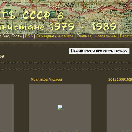
ю Вас,
Гость
|
RSS
|
Объединение сайтов
|
Главная
|
Фотоальбом
|
Регист
Нажми чтобы включить музыку
59
Метляков Андрей
20161009152
30.11.2016
(слева направо)Фельдшер ДШ
0
(имя не запомнил потом
поправлю)комвзвода Князев
Сергей,я,Саня Норсеев
2015г.Воткинск
haris