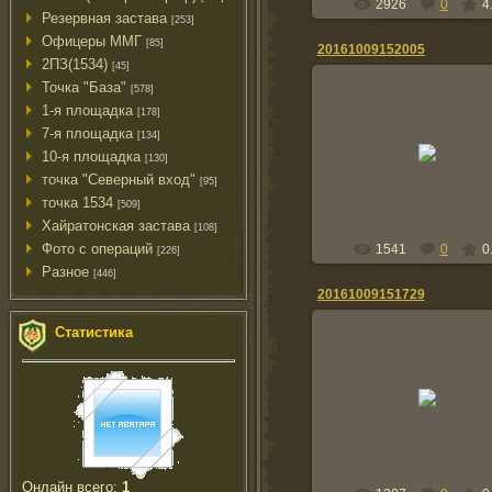
2926
0
4
Резервная застава
[253]
Офицеры ММГ
[85]
20161009152005
2ПЗ(1534)
[45]
Точка "База"
[578]
1-я площадка
[178]
7-я площадка
[134]
09.10.2016
10-я площадка
[130]
Tolik
точка "Северный вход"
[95]
точка 1534
[509]
Хайратонская застава
[108]
Фото с операций
1541
0
0
[226]
Разное
[446]
20161009151729
Статистика
09.10.2016
Tolik
Онлайн всего:
1