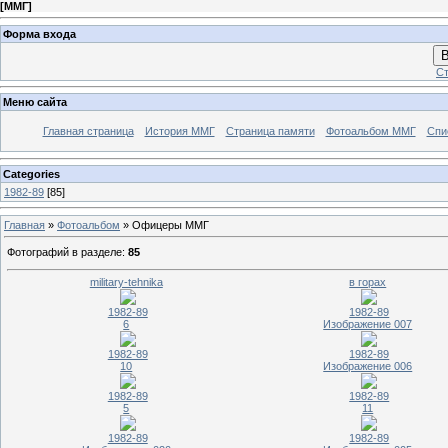
[
ММГ
]
Форма входа
В
Ст
Меню сайта
Главная страница
История ММГ
Страница памяти
Фотоальбом ММГ
Спи
Categories
1982-89
[85]
Главная
»
Фотоальбом
» Офицеры ММГ
Фотографий в разделе
:
85
military-tehnika
в горах
1982-89
1982-89
6
Изображение 007
1982-89
1982-89
10
Изображение 006
1982-89
1982-89
5
11
1982-89
1982-89