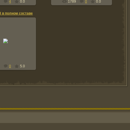
4
0.0
1789
0
0.0
 в полном составе
8.11.2007
 ПЗ к-н Деревянко
м-ра Завялова.
onsharenko
0
5.0