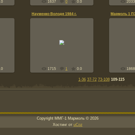
.0
1637
0
0.0
2033
Науменко Володя 1984 г.
Мармоль 1 ПЗ
0
19.11.2007
уба,
Смена нач
еха
меняет 
mmg-marmol
g
.0
1715
1
0.0
1868
1-36
37-72
73-108
109-115
Copyright MМГ-1 Мармоль © 2026
Хостинг от
uCoz