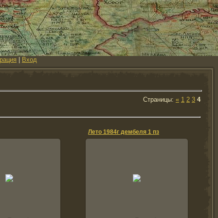
рация
|
Вход
Страницы
:
«
1
2
3
4
Лето 1984г дембеля 1 пз
28.11.2007
 слева направо Вася
20.11.2007
Щербина,Женя........,Толя
ихин?,Щербина,.........,Миша
gonsharenko
елащенко.Прис...
gonsharenko