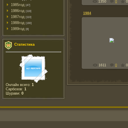
1350
0
0
1985год
[47]
1986год
[118]
1984
1987год
[110]
1988год
[180]
1989год
[8]
20.11.2007
С лева на право: Игорь Ч
Миша Гончаренко, ...., Л
Статистика
Михальков
gonsharenko
1611
0
0
Онлайн всего:
1
Сарбозов:
1
Шурави:
0