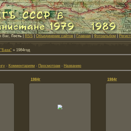
ю Вас,
Гость
|
RSS
|
Объединение сайтов
|
Главная
|
Фотоальбом
|
Регист
 "База"
» 1984год
нгу
·
Комментариям
·
Просмотрам
·
Названию
1984г
1984г
28.11.2007
Стоят
Третьяков,
Строительство блиндажа 1 ПЗ
Онищенко,Трен
gonsharenko
М