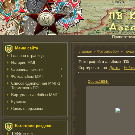
Приветству
Меню сайта
Главная
»
Фотоальбом
»
Точка
Главная страница
Фотографий в альбоме
:
115
История ММГ
Сортировать по
:
Дате
·
Рейти
Страница памяти
Фотоальбом ММГ
Осень1984г
Список однополчан ММГ-1
Термезкого ПО
Виртуальные бойцы ММГ
Курилка
28.11.2007
Связь с админом
Суряев Серега
gonsharenko
Категории раздела
1984год
[115]